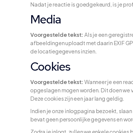
Nadat je reactie is goedgekeurd, is je prof
Media
Voorgestelde tekst:
Als je een geregist
afbeeldingen uploadt met daarin EXIF GP
de locatiegegevens inzien.
Cookies
Voorgestelde tekst:
Wanneer je een react
opgeslagen mogen worden. Dit doen we voo
Deze cookies zijn een jaar lang geldig.
Indien je onze inlogpagina bezoekt, slaan
bevat geen persoonlijke gegevens en wordt
Zodra je inlogt, zullen we enkele cookies