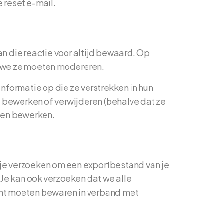
 reset e-mail.
n die reactie voor altijd bewaard. Op
t we ze moeten modereren.
informatie op die ze verstrekken in hun
, bewerken of verwijderen (behalve dat ze
n en bewerken.
n je verzoeken om een exportbestand van je
 Je kan ook verzoeken dat we alle
icht moeten bewaren in verband met