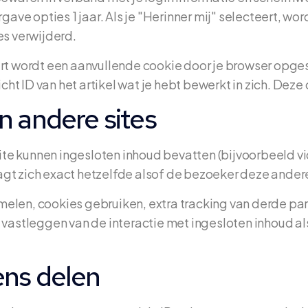
ve opties 1 jaar. Als je "Herinner mij" selecteert, wor
es verwijderd.
eert wordt een aanvullende cookie door je browser opg
t ID van het artikel wat je hebt bewerkt in zich. Deze 
n andere sites
ite kunnen ingesloten inhoud bevatten (bijvoorbeeld vi
gt zich exact hetzelfde alsof de bezoeker deze andere
len, cookies gebruiken, extra tracking van derde parti
t vastleggen van de interactie met ingesloten inhoud a
ens delen