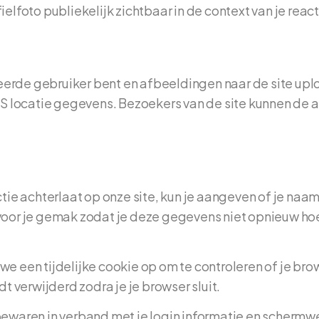
ielfoto publiekelijk zichtbaar in de context van je react
reerde gebruiker bent en afbeeldingen naar de site upl
S locatie gegevens. Bezoekers van de site kunnen de 
ie achterlaat op onze site, kun je aangeven of je naam,
r je gemak zodat je deze gegevens niet opnieuw hoeft 
 we een tijdelijke cookie op om te controleren of je b
 verwijderd zodra je je browser sluit.
 bewaren in verband met je login informatie en schermwe