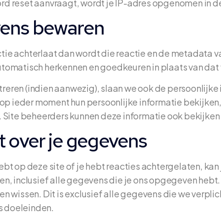
rd reset aanvraagt, wordt je IP-adres opgenomen in de
vens bewaren
tie achterlaat dan wordt die reactie en de metadata va
utomatisch herkennen en goedkeuren in plaats van da
streren (indien aanwezig), slaan we ook de persoonlijke 
 op ieder moment hun persoonlijke informatie bekijken
. Site beheerders kunnen deze informatie ook bekijke
t over je gegevens
hebt op deze site of je hebt reacties achtergelaten, ka
n, inclusief alle gegevens die je ons opgegeven hebt.
n wissen. Dit is exclusief alle gegevens die we verpl
gs doeleinden.