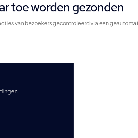
aar toe worden gezonden
acties van bezoekers gecontroleerd via een geautoma
ndingen