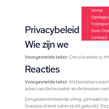
Home
Opslagru
Transpor
Privacybeleid
Over On
Contact
Wie zijn we
Voorgestelde tekst:
Ons site adres is: ht
Reacties
Voorgestelde tekst:
Als bezoekers react
adres van de bezoeker en de browser user
Een geanonimiseerde string, gemaakt op b
Gravatar dienst indien je dit gebruikt. De