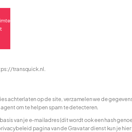
imte
t
s
tps://transquick.nl.
ies achterlaten op de site, verzamelen we de gegevens 
 agent om te helpen spam te detecteren.
asis van je e-mailadres (dit wordt ook een hash gen
 privacybeleid pagina van de Gravatar dienst kun je hie